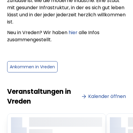
Zuhause ist wie die moderne Industrie. Eine Stadt
mit gesunder Infrastruktur, in der es sich gut leben
lässt und in der jeder jederzeit herzlich willkommen
ist.
Neu in Vreden? Wir haben
hier
alle Infos
zusammengestellt.
Ankommen in Vreden
Veranstaltungen in
Kalender öffnen
Vreden
X.
X.
Lorem ipsum dolor sit amet,
Lo
consetetur sadipscing elitr
co
Monat
Monat
ab 0.00 Uhr
ab