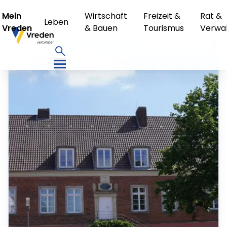
Mein
Wirtschaft
Freizeit &
Rat &
Leben
Vreden
& Bauen
Tourismus
Verwa