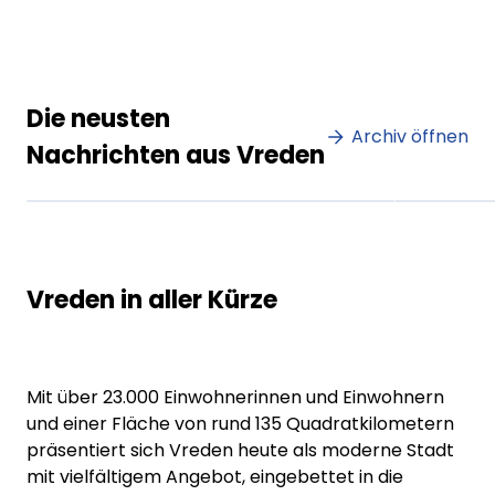
Lorem ipsum Lorem ipsum
Lore
Die neusten
dolor sit amet amet.
Archiv öffnen
dolo
Nachrichten aus Vreden
XX.XX.XXXX
Beitrag lesen
XX.XX
Vreden in aller Kürze
Mit über 23.000 Einwohnerinnen und Einwohnern
und einer Fläche von rund 135 Quadratkilometern
präsentiert sich Vreden heute als moderne Stadt
mit vielfältigem Angebot, eingebettet in die