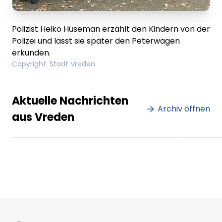
Polizist Heiko Hüseman erzählt den Kindern von der
Polizei und lässt sie später den Peterwagen
erkunden.
Copyright
:
Stadt Vreden
Lorem ipsum Lorem ipsum
Lore
Aktuelle Nachrichten
dolor sit amet amet.
Archiv öffnen
dolo
aus Vreden
XX.XX.XXXX
Beitrag lesen
XX.XX