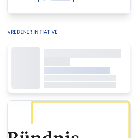
Wer eine Familie gründet übernimmt damit
Verantwortung für unsere Zukunft.
Das Bild der Familie ist inzwischen sehr vielfältig
geworden und stellt so immer neue
VREDENER INITIATIVE
Herausforderungen an unsere Gesellschaft. Es
ist wichtig das Miteinander der Generationen zu
erleichtern.
Dieser Inhalt wird gerade
Ob Familien sich in einem Ort wohlfühlen, hängt
geladen
wesentlich von ihrem Wohnumfeld ab. Aufgabe
VREDEN.DE • EXTERNER LINK
der Kommunen ist es durch das Bereitstellen
Dieser Inhalt wird gerade geladen
von Bildungs-, Kultur- und Freizeitangeboten
Dieser Inhalt wird gerade geladen
ein familienfreundliches Umfeld zu schaffen.
Unternehmen sind zunehmend darauf
angewiesen, die Bedingungen am Arbeitsplatz
so auszurichten, dass Familie und Beruf
miteinander vereinbart werden können und
berufliche Weiterentwicklung auch für Eltern
möglich wird. Soziale Einrichtungen mit