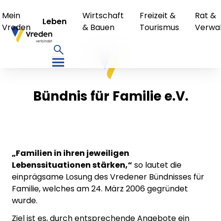
Mein
Wirtschaft
Freizeit &
Rat &
Leben
Vreden
& Bauen
Tourismus
Verwa
Bündnis für Familie e.V.
„Familien in ihren jeweiligen
Lebenssituationen stärken,“
so lautet die
einprägsame Losung des Vredener Bündnisses für
Familie, welches am 24. März 2006 gegründet
wurde.
Ziel ist es, durch entsprechende Angebote ein