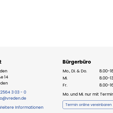
t
Bürgerbüro
eden
Mo., Di. & Do.
8.00-1
e 14
Mi.
8.00-1
eden
Fr.
8.00-1
2564 3 03 - 0
Mo. und Mi. nur mit Term
fo@vreden.de
Termin online vereinbaren
Weitere Informationen