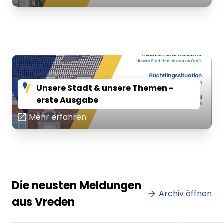
Unsere Stadt & unsere Themen -
erste Ausgabe
Mehr erfahren
Lorem ipsum Lorem ipsum
Lore
Die neusten Meldungen
dolor sit amet amet.
Archiv öffnen
dolo
aus Vreden
XX.XX.XXXX
Beitrag lesen
XX.XX