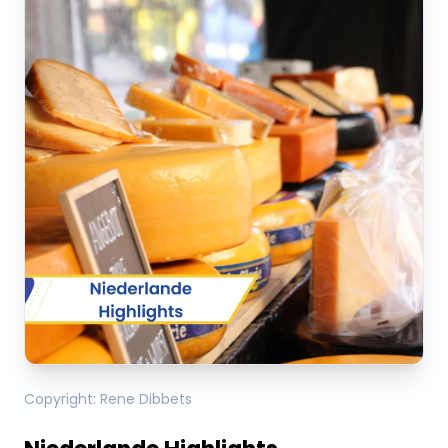
Dieser Inhalt wird
gerade geladen
VREDEN.DE • EXTERNER LINK
Dieser Inhalt wird gerade geladen
Dieser Inhalt wird gerade geladen
Copyright
:
Rene Dibbets