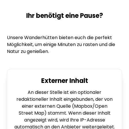
Schloss - 86 - 2 - 92 - 89 - 88 - 50 - 51 - 83 - 84
- 85 - 18 - 17 - 16 - 9 - 8
Ihr benötigt eine Pause?
Unsere Wanderhütten bieten euch die perfekt
Dieser Inhalt wird
Möglichkeit, um einige Minuten zu rasten und die
gerade geladen
Natur zu genießen.
VREDEN.DE • EXTERNER LINK
Dieser Inhalt wird gerade geladen
Dieser Inhalt wird gerade geladen
Externer Inhalt
An dieser Stelle ist ein optionaler
redaktioneller Inhalt eingebunden, der von
einer externen Quelle (Mapbox/Open
Street Map) stammt. Wenn dieser Inhalt
angezeigt wird, wird Ihre IP-Adresse
automatisch an den Anbieter weitergeleitet.