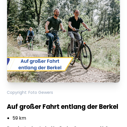
gerade geladen
VREDEN.DE • EXTERNER LINK
Dieser Inhalt wird gerade geladen
Dieser Inhalt wird gerade geladen
Copyright
:
Foto Gewers
Auf großer Fahrt entlang der Berkel
59 km