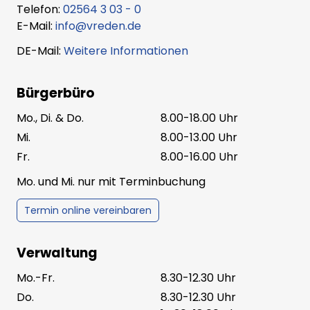
Telefon:
02564 3 03 - 0
E-Mail:
info@vreden.de
Amtsblatt Nr. 15/2025 vom 16.07.2025
DE-Mail:
Weitere Informationen
Bürgerbüro
Amtsblatt Nr. 14/2025 vom 08.07.2025
Mo., Di. & Do.
8.00-18.00 Uhr
Mi.
8.00-13.00 Uhr
Amtsblatt Nr. 13/2025 vom 18.06.2025
Fr.
8.00-16.00 Uhr
Mo. und Mi. nur mit Terminbuchung
Termin online vereinbaren
Amtsblatt Nr. 12/2025 vom 27.05.2025
Verwaltung
Mo.-Fr.
8.30-12.30 Uhr
Amtsblatt Nr. 11/2025 vom 21.05.2025
Do.
8.30-12.30 Uhr