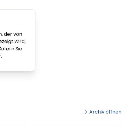
n, der von
zeigt wird,
Sofern Sie
.
m
Lorem ipsum Lorem
et
ipsum dolor sit amet
amet.
Archiv öffnen
ag lesen
XX.XX.XXXX
Beitrag lesen