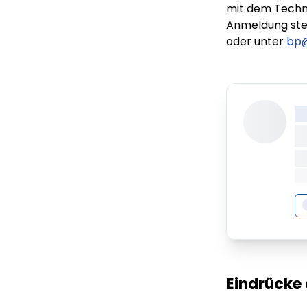
mit dem Techn
Anmeldung ste
oder unter
bp@
X
X
X
XX
Eindrücke 