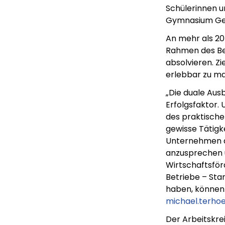
Schülerinnen u
Gymnasium Ge
An mehr als 2
Rahmen des Ber
absolvieren. Zi
erlebbar zu m
„Die duale Ausb
Erfolgsfaktor.
des praktische
gewisse Tätigk
Unternehmen di
anzusprechen u
Wirtschaftsförd
Betriebe – Stan
haben, können 
michael.terho
Der Arbeitskre