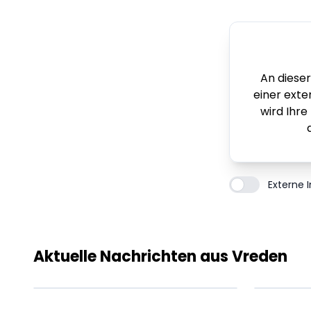
An dieser
einer exte
wird Ihre
Externe 
Lorem ipsum Lorem
Lor
ipsum dolor sit amet
ips
amet.
ame
Aktuelle Nachrichten aus Vreden
XX.XX.XXXX
Beitrag lesen
XX.X