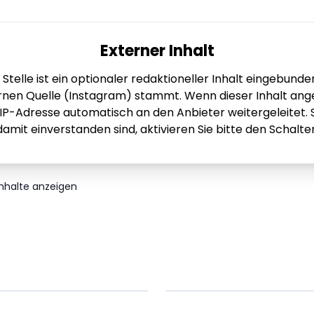
Externer Inhalt
 Stelle ist ein optionaler redaktioneller Inhalt eingebunde
rnen Quelle (Instagram) stammt. Wenn dieser Inhalt ange
 IP-Adresse automatisch an den Anbieter weitergeleitet. 
damit einverstanden sind, aktivieren Sie bitte den Schalter
Inhalte anzeigen
em ipsum Lorem
Lorem ipsum Lore
um dolor sit amet
ipsum dolor sit am
t.
amet.
X.XXXX
Beitrag lesen
XX.XX.XXXX
Beitr