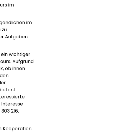
urs im
gendlichen im
 zu
her Aufgaben
 ein wichtiger
cours. Aufgrund
k, ob ihnen
nden
ler
 betont
teressierte
 Interesse
303 216,
in Kooperation