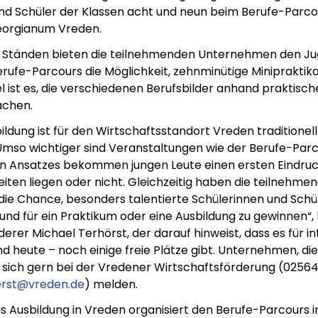
nd Schüler der Klassen acht und neun beim Berufe-Parco
orgianum Vreden.
0 Ständen bieten die teilnehmenden Unternehmen den Ju
ufe-Parcours die Möglichkeit, zehnminütige Minipraktika
el ist es, die verschiedenen Berufsbilder anhand praktisc
achen.
ildung ist für den Wirtschaftsstandort Vreden traditionell
 Umso wichtiger sind Veranstaltungen wie der Berufe-Par
n Ansatzes bekommen jungen Leute einen ersten Eindruc
eiten liegen oder nicht. Gleichzeitig haben die teilnehme
e Chance, besonders talentierte Schülerinnen und Schü
nd für ein Praktikum oder eine Ausbildung zu gewinnen“,
erer Michael Terhörst, der darauf hinweist, dass es für in
d heute – noch einige freie Plätze gibt. Unternehmen, die
sich gern bei der Vredener Wirtschaftsförderung (02564 
erst@vreden.de
) melden.
is Ausbildung in Vreden organisiert den Berufe-Parcours 