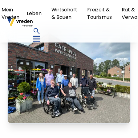
Mein
Wirtschaft
Freizeit &
Rat &
Leben
Vreden
& Bauen
Tourismus
Verwa