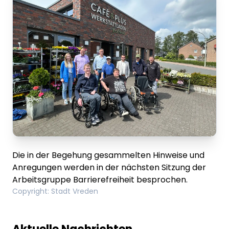
Die in der Begehung gesammelten Hinweise und
Anregungen werden in der nächsten Sitzung der
Arbeitsgruppe Barrierefreiheit besprochen.
Copyright
:
Stadt Vreden
Lorem ipsum Lorem ipsum
Lore