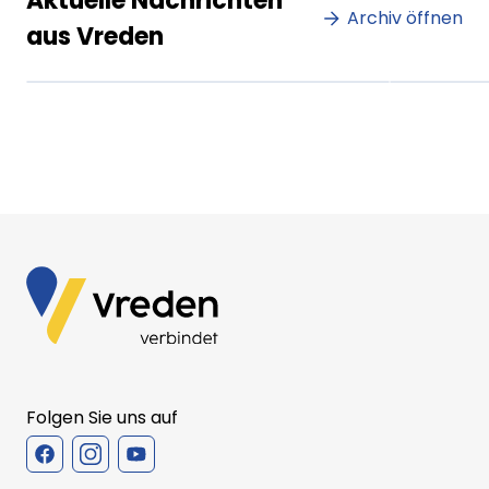
Aktuelle Nachrichten
dolor sit amet amet.
Archiv öffnen
dolo
aus Vreden
XX.XX.XXXX
Beitrag lesen
XX.XX
Folgen Sie uns auf