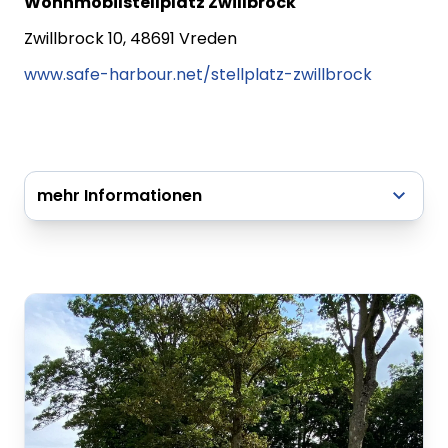
Wohnmobilstellplatz Zwillbrock
Zwillbrock 10, 48691 Vreden
www.safe-harbour.net/stellplatz-zwillbrock
mehr Informationen
Ver- und Entsorgung:
Kostenfrei auf unserem Safe-Harbour
Stellplatz in Vreden, Up de Bookholt 6.
(Frischwasser 1.€- Münzeinwurf)
Restmüll: In der Umzäunung am Waldrand
stehen Container für die Müllentsorung bereit.
Tankstelle: