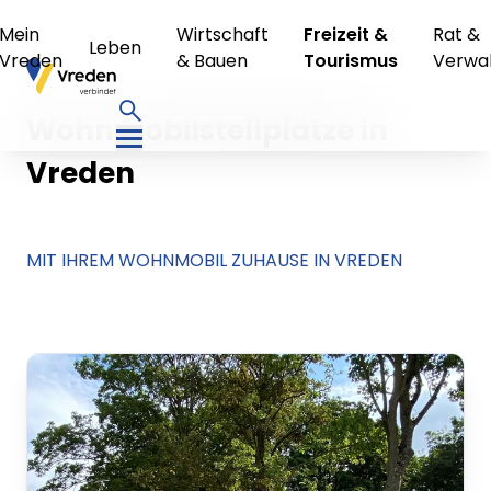
Mein
Wirtschaft
Freizeit &
Rat &
Leben
Vreden
& Bauen
Tourismus
Verwa
Wohnmobilstellplätze in
Vreden
MIT IHREM WOHNMOBIL ZUHAUSE IN VREDEN