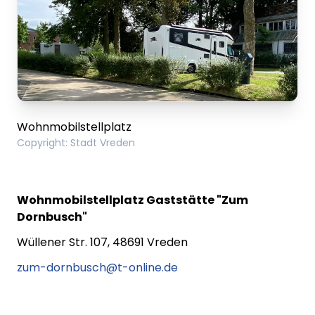
AVIA Station Vreden, Wuellener-Straße 108
(Bistro, Campinggasflaschen)
Dieser Platz ist zu Ihrer eigenen Sicherheit
videoüberwacht!
Wohnmobilstellplatz
Copyright
:
Stadt Vreden
Wohnmobilstellplatz Gaststätte "Zum
Dornbusch"
Wüllener Str. 107, 48691 Vreden
zum-dornbusch@t-online.de