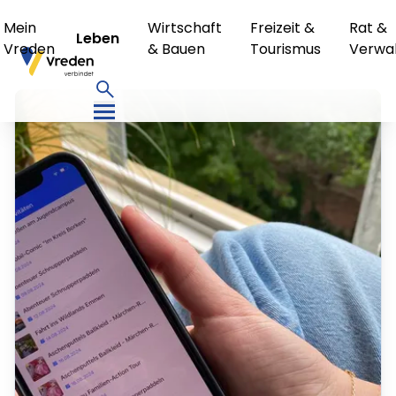
Mein
Wirtschaft
Freizeit &
Rat &
Leben
Vreden
& Bauen
Tourismus
Verwa