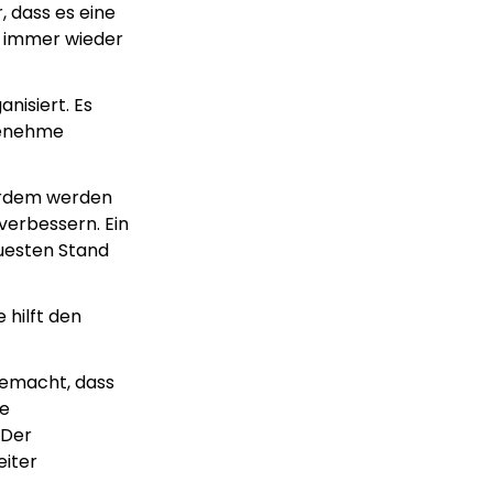
 dass es eine
n immer wieder
nisiert. Es
ngenehme
ßerdem werden
verbessern. Ein
euesten Stand
e hilft den
gemacht, dass
ie
 Der
eiter