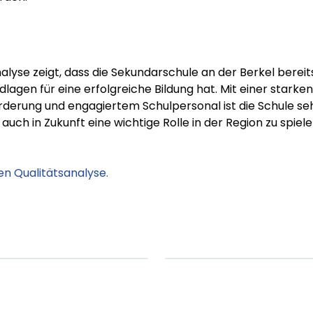
alyse zeigt, dass die Sekundarschule an der Berkel bereits
lagen für eine erfolgreiche Bildung hat. Mit einer starken
Förderung und engagiertem Schulpersonal ist die Schule se
 auch in Zukunft eine wichtige Rolle in der Region zu spiel
en Qualitätsanalyse.
em ipsum Lorem
Lorem ipsum Lore
um dolor sit amet
ipsum dolor sit am
t.
amet.
X.XXXX
Beitrag lesen
XX.XX.XXXX
Beitr