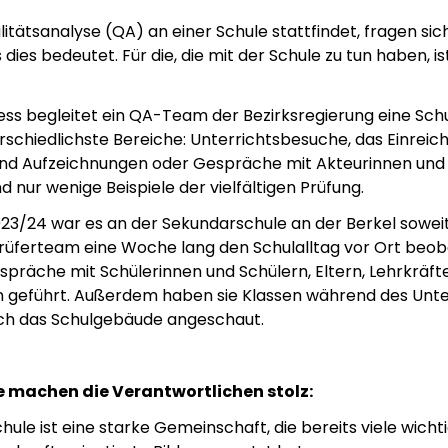
tätsanalyse (QA) an einer Schule stattfindet, fragen sich
ies bedeutet. Für die, die mit der Schule zu tun haben, ist
ess begleitet ein QA-Team der Bezirksregierung eine Sch
rschiedlichste Bereiche: Unterrichtsbesuche, das Einreic
d Aufzeichnungen oder Gespräche mit Akteurinnen und
d nur wenige Beispiele der vielfältigen Prüfung.
023/24 war es an der Sekundarschule an der Berkel sowei
rüferteam eine Woche lang den Schulalltag vor Ort beoba
spräche mit Schülerinnen und Schülern, Eltern, Lehrkräf
 geführt. Außerdem haben sie Klassen während des Unte
ich das Schulgebäude angeschaut.
e machen die Verantwortlichen stolz:
ule ist eine starke Gemeinschaft, die bereits viele wicht