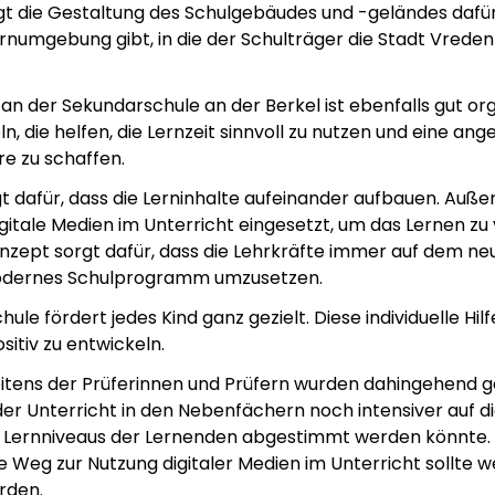
 die Gestaltung des Schulgebäudes und -geländes dafür,
umgebung gibt, in die der Schulträger die Stadt Vrede
an der Sekundarschule an der Berkel ist ebenfalls gut orga
ln, die helfen, die Lernzeit sinnvoll zu nutzen und eine a
e zu schaffen.
gt dafür, dass die Lerninhalte aufeinander aufbauen. Au
itale Medien im Unterricht eingesetzt, um das Lernen zu 
nzept sorgt dafür, dass die Lehrkräfte immer auf dem n
modernes Schulprogramm umzusetzen.
ule fördert jedes Kind ganz gezielt.
Diese individuelle Hilf
ositiv zu entwickeln.
itens der Prüferinnen und Prüfern wurden dahingehend 
er Unterricht in den Nebenfächern noch intensiver auf d
 Lernniveaus der Lernenden abgestimmt werden könnte.
 Weg zur Nutzung digitaler Medien im Unterricht sollte w
rden.