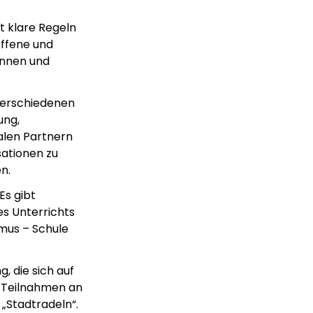
bt klare Regeln
offene und
innen und
 verschiedenen
ung,
alen Partnern
sationen zu
n.
Es gibt
es Unterrichts
smus – Schule
, die sich auf
e Teilnahmen an
„Stadtradeln“.