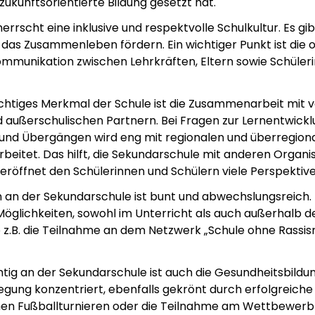
zukunftsorientierte Bildung gesetzt hat.
errscht eine inklusive und respektvolle Schulkultur. Es gi
e das Zusammenleben fördern. Ein wichtiger Punkt ist die 
ommunikation zwischen Lehrkräften, Eltern sowie Schüler
ichtiges Merkmal der Schule ist die Zusammenarbeit mit
 außerschulischen Partnern. Bei Fragen zur Lernentwickl
und Übergängen wird eng mit regionalen und überregion
itet. Das hilft, die Sekundarschule mit anderen Organi
eröffnet den Schülerinnen und Schülern viele Perspektive
 an der Sekundarschule ist bunt und abwechslungsreich. 
öglichkeiten, sowohl im Unterricht als auch außerhalb d
 so z.B. die Teilnahme an dem Netzwerk „Schule ohne Rassi
tig an der Sekundarschule ist auch die Gesundheitsbildung
gung konzentriert, ebenfalls gekrönt durch erfolgreich
en Fußballturnieren oder die Teilnahme am Wettbewerb 