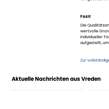
Fazit
:
Die Qualitätsan
wertvolle Grund
individueller 
aufgestellt, um
Zur vollständig
Lorem ipsum Lorem
Lor
ipsum dolor sit amet
ips
amet.
ame
Aktuelle Nachrichten aus Vreden
XX.XX.XXXX
Beitrag lesen
XX.X