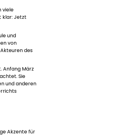
 viele
 klar: Jetzt
ule und
hen von
 Akteuren des
t. Anfang März
chtet. Sie
ten und anderen
rrichts
ige Akzente für