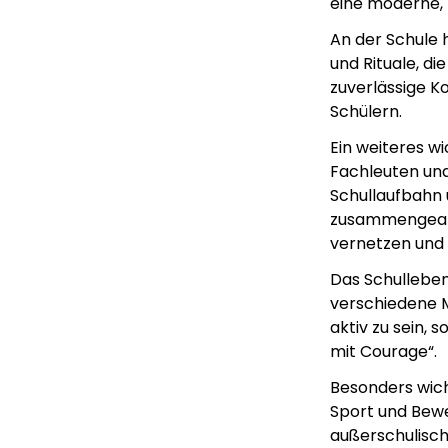
eine moderne, 
An der Schule h
und Rituale, di
zuverlässige K
Schülern.
Ein weiteres w
Fachleuten und
Schullaufbahn 
zusammengearbe
vernetzen und 
Das Schulleben
verschiedene M
aktiv zu sein,
mit Courage“.
Besonders wich
Sport und Bewe
außerschulisch