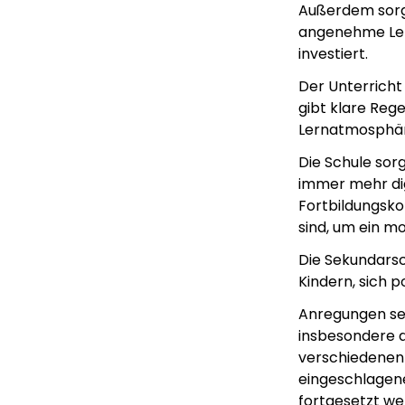
Außerdem sorgt
angenehme Lern
investiert.
Der Unterricht 
gibt klare Rege
Lernatmosphär
Die Schule sor
immer mehr dig
Fortbildungsko
sind, um ein 
Die Sekundarsch
Kindern, sich p
Anregungen se
insbesondere d
verschiedenen
eingeschlagene
fortgesetzt we