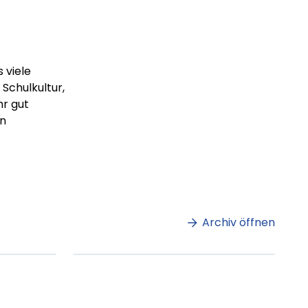
 viele
 Schulkultur,
hr gut
en
m
Lorem ipsum Lorem
et
ipsum dolor sit amet
amet.
Archiv öffnen
ag lesen
XX.XX.XXXX
Beitrag lesen