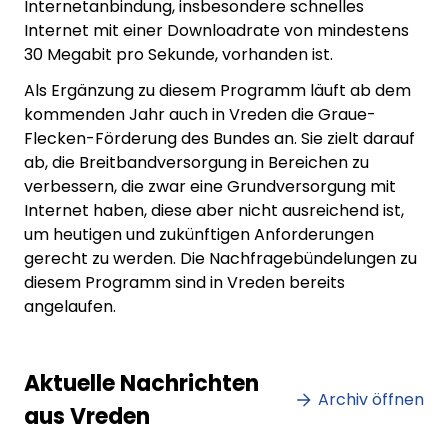
Internetanbindung, insbesondere schnelles
Internet mit einer Downloadrate von mindestens
30 Megabit pro Sekunde, vorhanden ist.
Als Ergänzung zu diesem Programm läuft ab dem
kommenden Jahr auch in Vreden die Graue-
Flecken-Förderung des Bundes an. Sie zielt darauf
ab, die Breitbandversorgung in Bereichen zu
verbessern, die zwar eine Grundversorgung mit
Internet haben, diese aber nicht ausreichend ist,
um heutigen und zukünftigen Anforderungen
gerecht zu werden. Die Nachfragebündelungen zu
diesem Programm sind in Vreden bereits
angelaufen.
Lorem ipsum Lorem ipsum
Lore
Aktuelle Nachrichten
dolor sit amet amet.
Archiv öffnen
dolo
aus Vreden
XX.XX.XXXX
Beitrag lesen
XX.XX