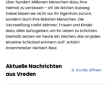
über hundert Millionen Menschen dazu, ihre
Heimat zu verlassen – oft als letzten Ausweg.
Dabei lassen sie nicht nur ihr Eigentum zurück,
sondern auch ihre liebsten Menschen. Die
Verzweiflung treibt Männer, Frauen und Kinder
dazu, alles aufzugeben, um ihr Leben zu schützen.
Deshalb setzen wir heute ein Zeichen, das an jedes
einzelne Schicksal erinnern soll“, erklärt
Innenminister Herbert Reul.
Lorem ipsum Lorem ipsum
Lore
Aktuelle Nachrichten
dolor sit amet amet.
Archiv öffnen
dolo
aus Vreden
XX.XX.XXXX
Beitrag lesen
XX.XX