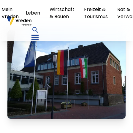
Mein
Wirtschaft
Freizeit &
Rat &
Leben
Vreden
& Bauen
Tourismus
Verwa