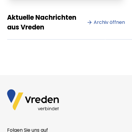
Lorem ipsum Lorem ipsum
Lore
Aktuelle Nachrichten
dolor sit amet amet.
Archiv öffnen
dolo
aus Vreden
XX.XX.XXXX
Beitrag lesen
XX.XX
Folgen Sie uns auf