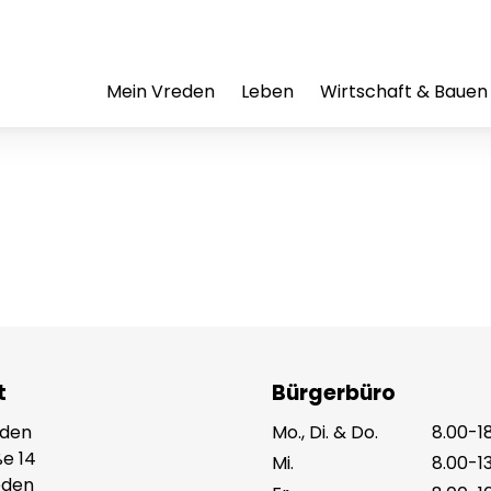
Mein Vreden
Leben
Wirtschaft & Bauen
t
Bürgerbüro
eden
Mo., Di. & Do.
8.00-1
e 14
Mi.
8.00-1
eden