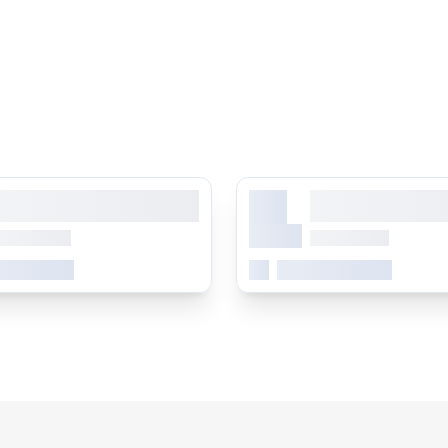
Kathedralen, Nichttheaterräumen näherbringen: Ein D
und eine urbane Tänzerin werden in einer performa
Neudeutung der Musik und der Geisteshaltung Bach
nachdenkliche und berührende Bilder der Gegenwar
Die Aufführung wird durch das NRW Landesbüro Frei
Künste e.V. und das Förderprogramm ÖKOKULT NRW
des Ministeriums für Kultur und Wissenschaft geförde
X.
orem ipsum dolor sit amet,
Lorem ipsum dolor 
onsetetur sadipscing elitr
consetetur sadipsc
Monat
b 0.00 Uhr
ab 0.00 Uhr
 erfahren
Mehr erfahren