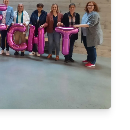
t verklaring van
n asiatischen
BachBEwegt Proartist
 mit Blick auf
Copyright
:
BachBEwegt
Proartist
en in