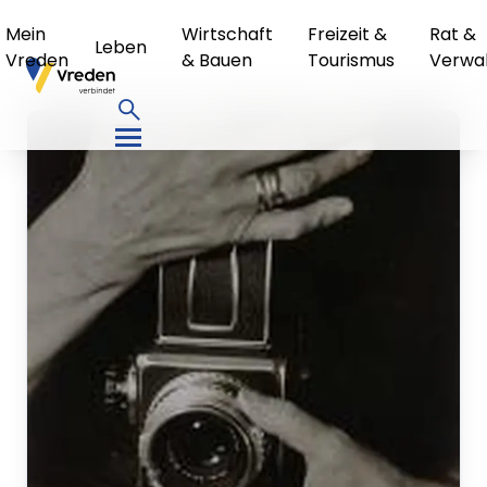
Mein
Wirtschaft
Freizeit &
Rat &
Leben
Vreden
& Bauen
Tourismus
Verwa