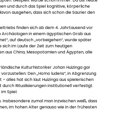
upten: Gespielt wurde schon immer. Da bis heute
en und durch das Spiel kognitive, körperliche
davon ausgehen, dass sich schon die Saurier den
eltriebs finden sich ab dem 4. Jahrtausend vor
den Archäologen in einem ägyptischen Grab aus
enet“, auf deutsch „vorbeigehen“, wurde später
ich im Laufe der Zeit zum heutigen
 aus China, Mesopotamien und Ägypten, alle
rländische Kulturhistoriker Johan Huizinga gar
 vorzustellen: Den „Homo ludens“, in Abgrenzung
 – alles hat sich laut Huizinga aus spielerischen
durch Ritualisierungen institutionell verfestigt.
im Spiel.
. Insbesondere zumal man inzwischen weiß, dass
nen, im hohen Alter genauso wie in der frühesten