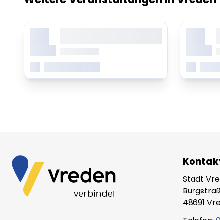
X.
X.
Lorem ipsum dolor sit amet,
L
consetetur sadipscing elitr
c
Monat
Monat
ab 0.00 Uhr
a
Mehr erfahren
Mehr
Kontak
Stadt Vr
Burgstraß
48691 Vr