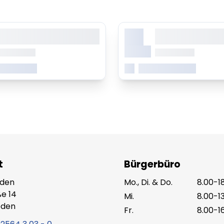
X.
orem ipsum dolor sit amet,
Lorem ipsum dolor 
onsetetur sadipscing elitr
consetetur sadipsc
Monat
b 0.00 Uhr
ab 0.00 Uhr
 erfahren
Mehr erfahren
t
Bürgerbüro
eden
Mo., Di. & Do.
8.00-1
e 14
Mi.
8.00-1
eden
Fr.
8.00-1