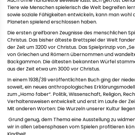
Auch ohne handfeste Beweise lässt sich getrost beha
Tiere wie Menschen spielerisch die Welt begreifen lern
sowie soziale Fähigkeiten entwickeln, kann man wohl 
Planeten spielend erschlossen haben.
Die ersten greifbaren Zeugnisse des menschlichen Spi
Christus. Das bisher älteste Brettspiel der Welt fan
der Zeit um 3200 vor Christus. Das Spielprinzip von „S
von Griechen und Römern übernommen und wandelte s
Backgammon. Die ältesten bekannten Würfel stammen
aus der Zeit etwa um 3000 vor Christus.
In einem 1938/39 veröffentlichten Buch ging der niede
soweit, ein neues anthropologisches Erklärungsmodell
zum „Homo faber“. Politik, Wissenschaft, Religion, Recht
Verhaltensweisen entwickelt und erst im Laufe der Zeit 
Mit anderen Worten: Die Wurzeln unserer Kultur liegen 
Grund genug, dem Thema eine Ausstellung zu widmen
wir in allen Lebensphasen vom Spielen profitieren kön
Kindheit.