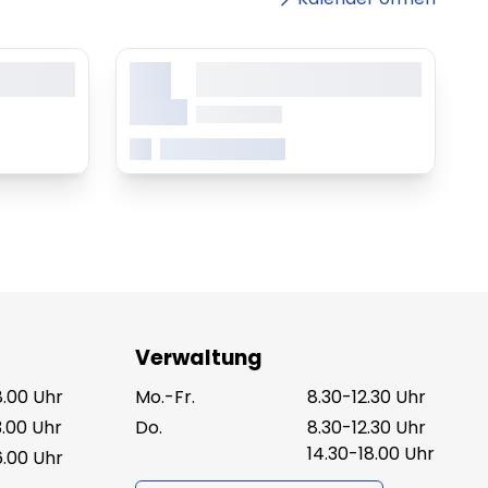
X.
sit amet,
Lorem ipsum dolor sit amet,
ing elitr
consetetur sadipscing elitr
Monat
ab 0.00 Uhr
Mehr erfahren
Verwaltung
8.00 Uhr
Mo.-Fr.
8.30-12.30 Uhr
3.00 Uhr
Do.
8.30-12.30 Uhr
14.30-18.00 Uhr
6.00 Uhr