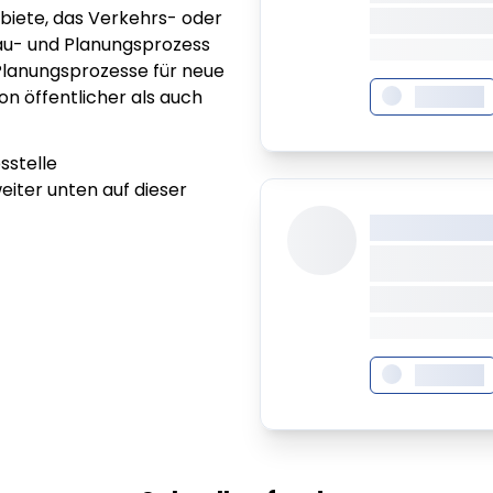
ebiete, das Verkehrs- oder
XXXXXXX • XX
au- und Planungsprozess
XXXX XXX • XX
Planungsprozesse für neue
n öffentlicher als auch
XXXXXXX
sstelle
eiter unten auf dieser
XXX XXX XXXX
XXXXXXX
XXXXXXX • XX
XXXX XXX • XX
XXXXXXX