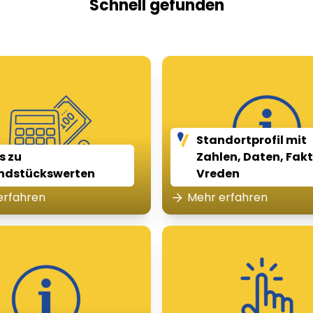
Schnell gefunden
Standortprofil mit
s zu
Zahlen, Daten, Fak
ndstückswerten
Vreden
erfahren
Mehr erfahren