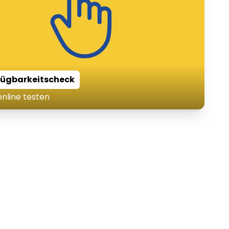
fügbarkeitscheck
online testen