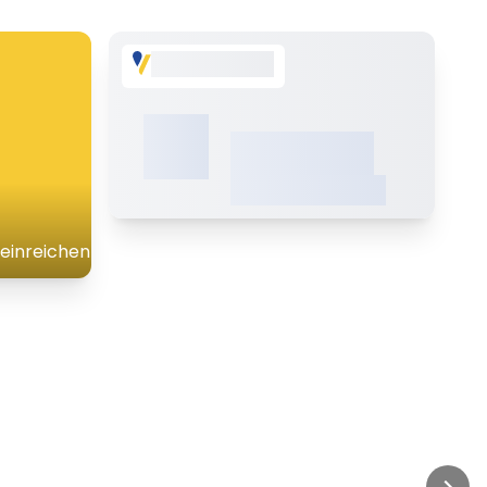
My Weather
XX,X°C
XXXXXXXXXXXXX
einreichen