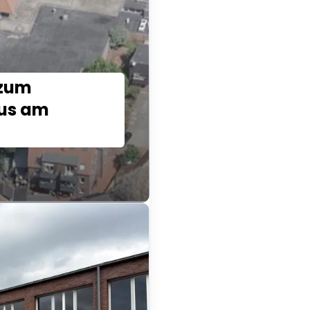
 zum
aus am