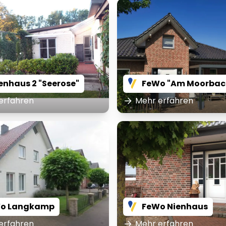
enhaus 2 "Seerose"
FeWo "Am Moorbac
erfahren
Mehr erfahren
o Langkamp
FeWo Nienhaus
erfahren
Mehr erfahren