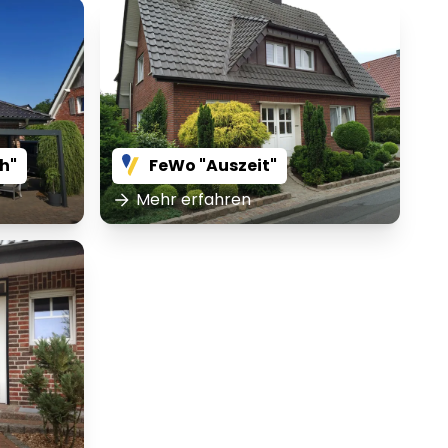
h"
FeWo "Auszeit"
Mehr erfahren