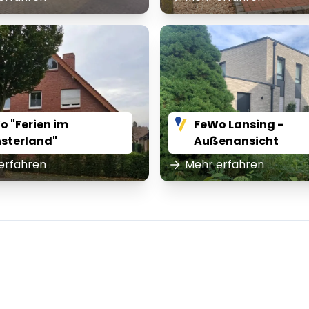
o "Ferien im
FeWo Lansing -
sterland"
Außenansicht
erfahren
Mehr erfahren