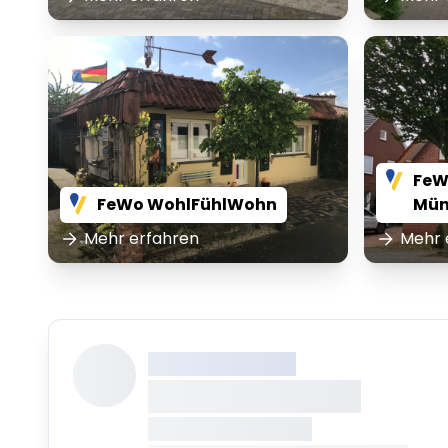
FeW
FeWo WohlFühlWohn
Mün
Mehr erfahren
Mehr 
XXX XXX XXXXXXXX
XXXXXXXX XXXXX
XXXXXXX • XXXXXXXX