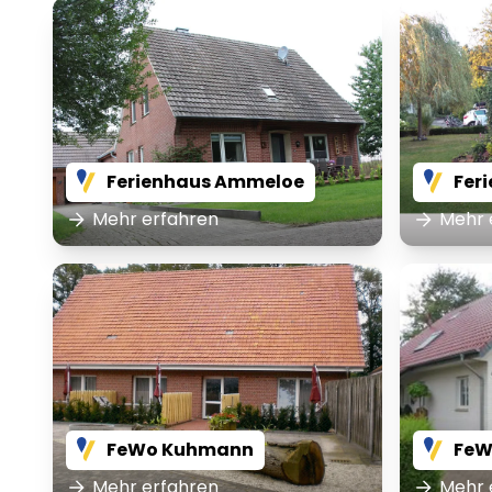
Ferienhaus Ammeloe
Feri
Mehr erfahren
Mehr 
FeWo Kuhmann
FeW
Mehr erfahren
Mehr 