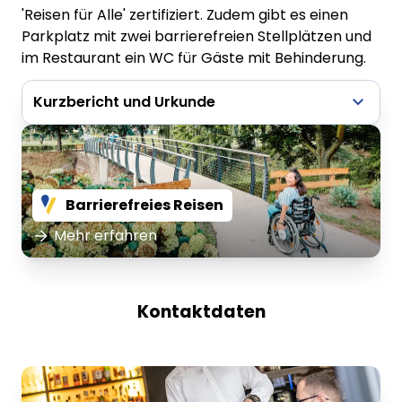
'Reisen für Alle' zertifiziert. Zudem gibt es einen
Parkplatz mit zwei barrierefreien Stellplätzen und
im Restaurant ein WC für Gäste mit Behinderung.
Kurzbericht und Urkunde
Kurzbericht - Hotel Meyerink
Barrierefreies Reisen
Mehr erfahren
Urkunde - Hotel Meyerink
Kontaktdaten