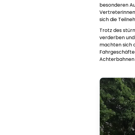
besonderen Au
Vertreterinnen
sich die Teiln
Trotz des stür
verderben und 
machten sich a
Fahrgeschäfte 
Achterbahnen b