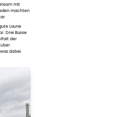
einsam mit
Vreden machten
ar.
 gute Laune
r. Drei Busse
falt der
 über
was dabei.