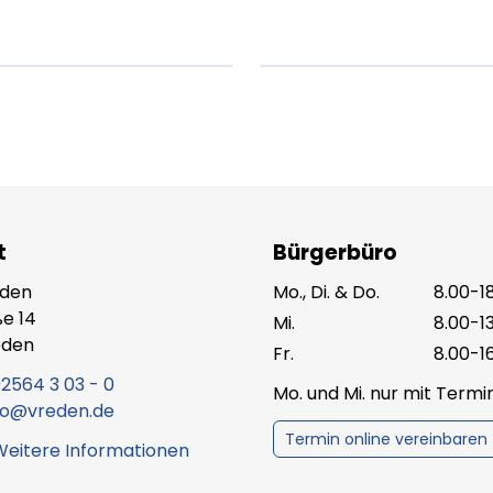
t.
amet.
X.XXXX
Beitrag lesen
XX.XX.XXXX
Beitr
t
Bürgerbüro
eden
Mo., Di. & Do.
8.00-1
e 14
Mi.
8.00-1
eden
Fr.
8.00-1
2564 3 03 - 0
Mo. und Mi. nur mit Term
fo@vreden.de
Termin online vereinbaren
Weitere Informationen