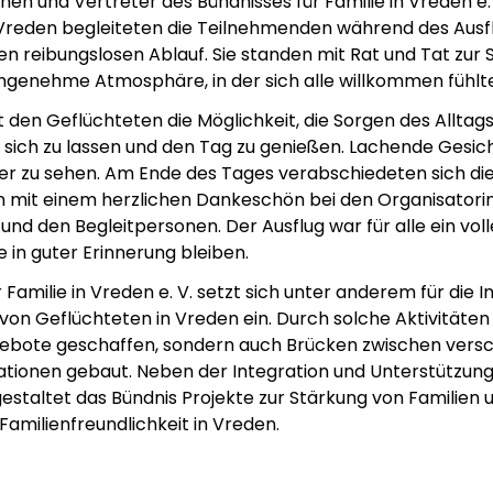
nen und Vertreter des Bündnisses für Familie in Vreden e.
Vreden begleiteten die Teilnehmenden während des Ausf
en reibungslosen Ablauf. Sie standen mit Rat und Tat zur 
ngenehme Atmosphäre, in der sich alle willkommen fühlt
 den Geflüchteten die Möglichkeit, die Sorgen des Alltags
sich zu lassen und den Tag zu genießen. Lachende Gesic
r zu sehen. Am Ende des Tages verabschiedeten sich di
 mit einem herzlichen Dankeschön bei den Organisatori
nd den Begleitpersonen. Der Ausflug war für alle ein voll
 in guter Erinnerung bleiben.
 Familie in Vreden e. V. setzt sich unter anderem für die 
von Geflüchteten in Vreden ein. Durch solche Aktivitäten
gebote geschaffen, sondern auch Brücken zwischen vers
ationen gebaut. Neben der Integration und Unterstützun
estaltet das Bündnis Projekte zur Stärkung von Familien 
Familienfreundlichkeit in Vreden.
em ipsum Lorem
Lorem ipsum Lore
um dolor sit amet
ipsum dolor sit am