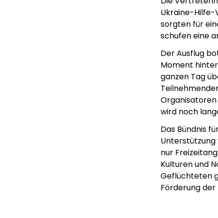
Die Vertreterin
Ukraine-Hilfe-
sorgten für ein
schufen eine a
Der Ausflug bot
Moment hinter 
ganzen Tag übe
Teilnehmenden
Organisatoren u
wird noch lange
Das Bündnis für
Unterstützung 
nur Freizeitan
Kulturen und N
Geflüchteten g
Förderung der 
Lorem ipsum Lorem
Lor
ipsum dolor sit amet
ips