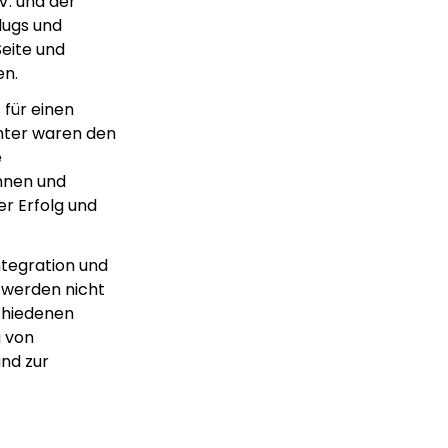
V. und der
lugs und
Seite und
en.
 für einen
hter waren den
e
nnen und
er Erfolg und
Integration und
 werden nicht
chiedenen
g von
und zur
m
Lorem ipsum Lorem
et
ipsum dolor sit amet