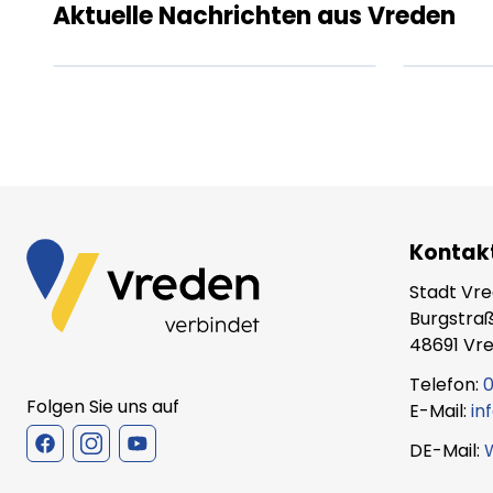
amet.
ame
Aktuelle Nachrichten aus Vreden
XX.XX.XXXX
Beitrag lesen
XX.X
Kontak
Stadt Vr
Burgstraß
48691 Vr
Telefon:
0
Folgen Sie uns auf
E-Mail:
in
DE-Mail: