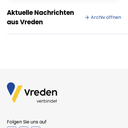
Lorem ipsum Lorem ipsum
Lore
Aktuelle Nachrichten
dolor sit amet amet.
Archiv öffnen
dolo
aus Vreden
XX.XX.XXXX
Beitrag lesen
XX.XX
Folgen Sie uns auf