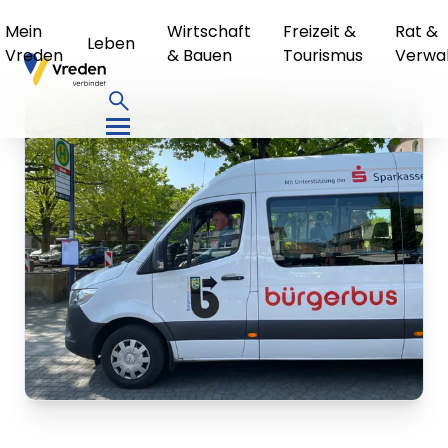
Mein
Wirtschaft
Freizeit &
Rat &
Leben
Vreden
& Bauen
Tourismus
Verwa