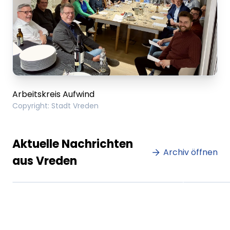
Arbeitskreis Aufwind
Copyright
:
Stadt Vreden
Lorem ipsum Lorem ipsum
Lore
Aktuelle Nachrichten
dolor sit amet amet.
Archiv öffnen
dolo
aus Vreden
XX.XX.XXXX
Beitrag lesen
XX.XX