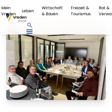
Mein
Wirtschaft
Freizeit &
Rat &
Leben
Vreden
& Bauen
Tourismus
Verwa