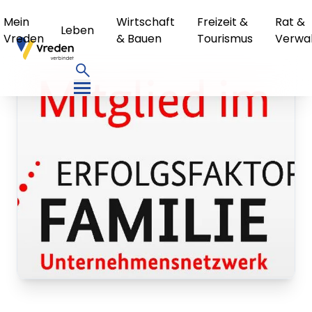
Mein
Wirtschaft
Freizeit &
Rat &
Leben
Vreden
& Bauen
Tourismus
Verwa