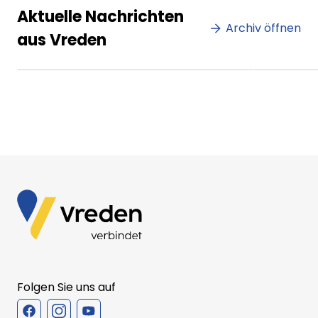
Lorem ipsum Lorem ipsum
Lore
Aktuelle Nachrichten
dolor sit amet amet.
Archiv öffnen
dolo
aus Vreden
XX.XX.XXXX
Beitrag lesen
XX.XX
Folgen Sie uns auf