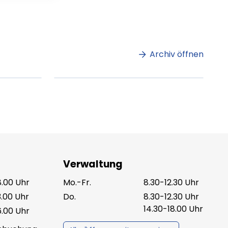
m
Lorem ipsum Lorem
et
ipsum dolor sit amet
amet.
Archiv öffnen
ag lesen
XX.XX.XXXX
Beitrag lesen
Verwaltung
8.00 Uhr
Mo.-Fr.
8.30-12.30 Uhr
3.00 Uhr
Do.
8.30-12.30 Uhr
14.30-18.00 Uhr
6.00 Uhr