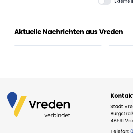
Externe 
Lorem ipsum Lorem
Lor
ipsum dolor sit amet
ips
amet.
ame
Aktuelle Nachrichten aus Vreden
XX.XX.XXXX
Beitrag lesen
XX.X
Kontak
Stadt Vr
Burgstraß
48691 Vr
Telefon:
0