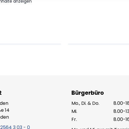
Inhalte anzeigen
em ipsum Lorem
Lorem ipsum Lore
um dolor sit amet
ipsum dolor sit am
t.
amet.
X.XXXX
Beitrag lesen
XX.XX.XXXX
Beitr
t
Bürgerbüro
eden
Mo., Di. & Do.
8.00-1
e 14
Mi.
8.00-1
eden
Fr.
8.00-1
2564 3 03 - 0