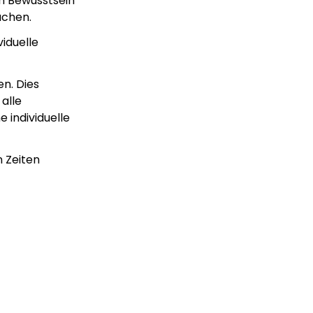
um Bewusstsein
achen.
iduelle
n. Dies
alle
 individuelle
n Zeiten