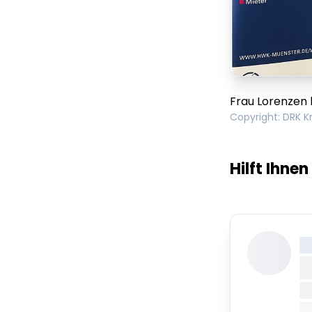
Frau Lorenzen 
Copyright
:
DRK K
Hilft Ihnen
X
X
X
XX