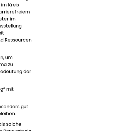
im Kreis
arrierefreiem
ster im
usstellung
it
und Ressourcen
en, um
ema zu
 Bedeutung der
g“ mit
esonders gut
leiben.
ls solche