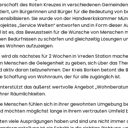
erschaft des Roten Kreuzes in verschiedenen Gemeinden 
iert, um Bürgerinnen und Bürger für die Bedeutung von b
ensibilisieren. Sie wurde von der Handwerkskammer Mün
jektes „Service Welten“ entworfen und in Form dieser A
el ist es, das Bewusstsein für die Wünsche von Menschen m
hen Bedürfnissen zu schärfen und gleichzeitig Lösungen 
eies Wohnen aufzuzeigen.
g wird als nächstes für 2 Wochen in Vreden Station mach
en Menschen die Gelegenheit zu geben, sich über das Th
d aktiv daran teilzunehmen. Der Kreis Borken betont die
ie Schaffung von Wohnraum, der für alle zugänglich ist.
nterstützt das äußerst wertvolle Angebot „Wohnberatun
ihrer Räumlichkeiten.
re Menschen fühlen sich in ihrer gewohnten Umgebung b
 möchten möglichst lange in ihrem vertrauten Umfeld b
ten viele Ausprägungen haben und sind uns nicht immer a