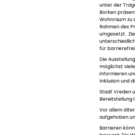
unter der Träg
Borken präsent
Wohnraum zu s
Rahmen des Pro
umgesetzt.
Zi
unterschiedlic
für barrierefr
Die Ausstellun
möglichst viel
informieren un
Inklusion und d
Stadt Vreden u
Bereitstellung 
Vor allem älte
aufgehoben und
Barrieren könn