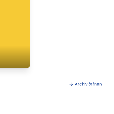
m
Lorem ipsum Lorem
et
ipsum dolor sit amet
amet.
Archiv öffnen
ag lesen
XX.XX.XXXX
Beitrag lesen