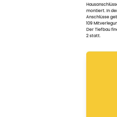
Hausanschlüsse
montiert. In d
Anschlüsse geb
109 Mitverlegu
Der Tiefbau fin
2 statt.