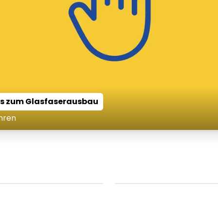
fos zum Glasfaserausbau
hren
em ipsum Lorem
Lorem ipsum Lore
um dolor sit amet
ipsum dolor sit am
t.
amet.
X.XXXX
Beitrag lesen
XX.XX.XXXX
Beitr