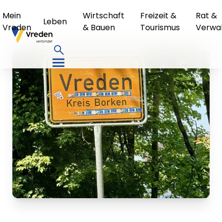
Mein
Wirtschaft
Freizeit &
Rat &
Leben
Vreden
& Bauen
Tourismus
Verwa