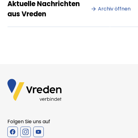
Lorem ipsum Lorem ipsum
Lore
Aktuelle Nachrichten
dolor sit amet amet.
Archiv öffnen
dolo
aus Vreden
XX.XX.XXXX
Beitrag lesen
XX.XX
Folgen Sie uns auf