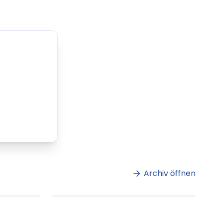
m
Lorem ipsum Lorem
et
ipsum dolor sit amet
amet.
Archiv öffnen
ag lesen
XX.XX.XXXX
Beitrag lesen