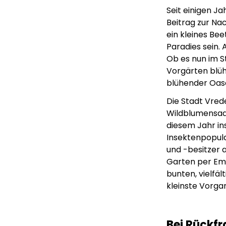
Seit einigen Ja
Beitrag zur Na
ein kleines Be
Paradies sein. 
Ob es nun im S
Vorgärten blüht
blühender Oase
Die Stadt Vred
Wildblumensaat
diesem Jahr in
Insektenpopula
und -besitzer 
Garten per Em
bunten, vielfä
kleinste Vorgar
Bei Rückfr