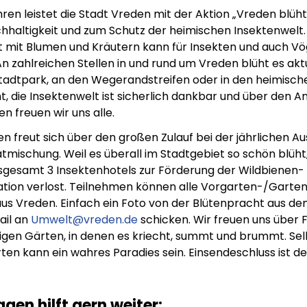
hren leistet die Stadt Vreden mit der Aktion „Vreden blüht
chhaltigkeit und zum Schutz der heimischen Insektenwelt
et mit Blumen und Kräutern kann für Insekten und auch Vö
An zahlreichen Stellen in und rund um Vreden blüht es akt
tadtpark, an den Wegerandstreifen oder in den heimisc
, die Insektenwelt ist sicherlich dankbar und über den An
n freuen wir uns alle.
en freut sich über den großen Zulauf bei der jährlichen A
mischung. Weil es überall im Stadtgebiet so schön blüht
sgesamt 3 Insektenhotels zur Förderung der Wildbienen-
tion verlost. Teilnehmen können alle Vorgarten-/Garten
aus Vreden. Einfach ein Foto von der Blütenpracht aus d
ail an
Umwelt@vreden.de
schicken. Wir freuen uns über 
ltigen Gärten, in denen es kriecht, summt und brummt. Sel
ten kann ein wahres Paradies sein. Einsendeschluss ist der 
agen hilft gern weiter: