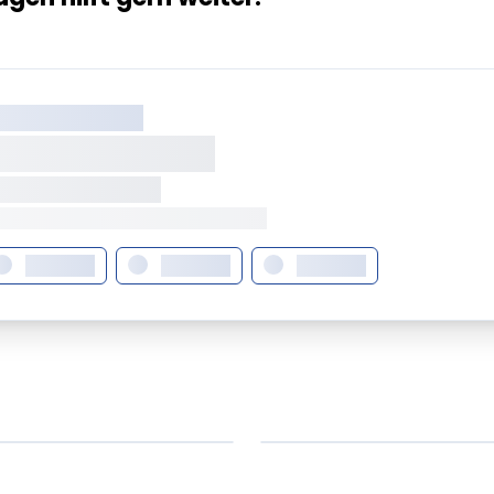
XX XXX XXXXXXXX
XXXXXXX XXXXX
XXXXXX • XXXXXXXX
XX XXX • XXXXXXXXXXXXXXXXXXXX
XXXXXXX
XXXXXXX
XXXXXXX
em ipsum Lorem
Lorem ipsum Lore
um dolor sit amet
ipsum dolor sit am
t.
amet.
X.XXXX
Beitrag lesen
XX.XX.XXXX
Beitr