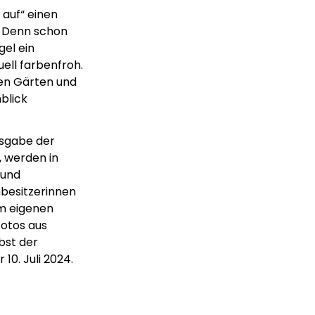
 auf“ einen
. Denn schon
gel ein
uell farbenfroh.
hen Gärten und
blick
usgabe der
, werden in
 und
besitzerinnen
em eigenen
Fotos aus
bst der
10. Juli 2024.