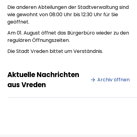
Die anderen Abteilungen der Stadtverwaltung sind
wie gewohnt von 08:00 Uhr bis 12:30 Uhr für Sie
geöffnet.
Am 01. August öffnet das Bürgerbüro wieder zu den
regulären Öffnungszeiten.
Die Stadt Vreden bittet um Verständnis.
Lorem ipsum Lorem ipsum
Lore
Aktuelle Nachrichten
dolor sit amet amet.
Archiv öffnen
dolo
aus Vreden
XX.XX.XXXX
Beitrag lesen
XX.XX