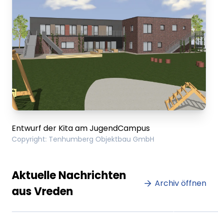
Entwurf der Kita am JugendCampus
Copyright
:
Tenhumberg Objektbau GmbH
Lorem ipsum Lorem ipsum
Lore
Aktuelle Nachrichten
dolor sit amet amet.
Archiv öffnen
dolo
aus Vreden
XX.XX.XXXX
Beitrag lesen
XX.XX