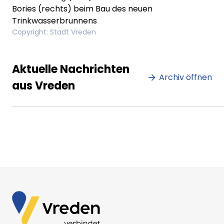
Bories (rechts) beim Bau des neuen
Trinkwasserbrunnens
Copyright
:
Stadt Vreden
Lorem ipsum Lorem ipsum
Lore
Aktuelle Nachrichten
dolor sit amet amet.
Archiv öffnen
dolo
aus Vreden
XX.XX.XXXX
Beitrag lesen
XX.XX