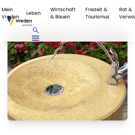
Mein
Wirtschaft
Freizeit &
Rat &
Leben
Vreden
& Bauen
Tourismus
Verwa