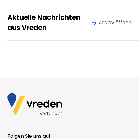
Lorem ipsum Lorem ipsum
Lore
Aktuelle Nachrichten
dolor sit amet amet.
Archiv öffnen
dolo
aus Vreden
XX.XX.XXXX
Beitrag lesen
XX.XX
Folgen Sie uns auf