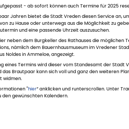
 aufgepasst - ab sofort können auch Termine für 2025 res
 paar Jahren bietet die Stadt Vreden diesen Service an, u
n von zu Hause oder unterwegs aus die Möglichkeit zu gebe
utermin und eine passende Uhrzeit auszusuchen.
er neben dem Burgkeller des Rathauses die möglichen T
tions, nämlich dem Bauernhausmuseum im Vredener Stad
s Noldes in Ammeloe, angezeigt.
ng eines Termins wird dieser vom Standesamt der Stadt 
 das Brautpaar kann sich voll und ganz den weiteren Pl
it widmen.
formationen "
hier
“ anklicken und runterscrollen. Unter Tr
u den gewünschten Kalendern.
em ipsum Lorem
Lorem ipsum Lore
um dolor sit amet
ipsum dolor sit am
t.
amet.
X.XXXX
Beitrag lesen
XX.XX.XXXX
Beitr