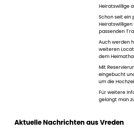
Heiratswillige
Schon seit ein
Heiratswillige
passenden Tra
Auch werden hi
weiteren Loca
dem Heimathau
Mit Reservieru
eingebucht und
um die Hochze
Für weitere In
gelangt man z
Lorem ipsum Lorem
Lor
ipsum dolor sit amet
ips
amet.
ame
Aktuelle Nachrichten aus Vreden
XX.XX.XXXX
Beitrag lesen
XX.X