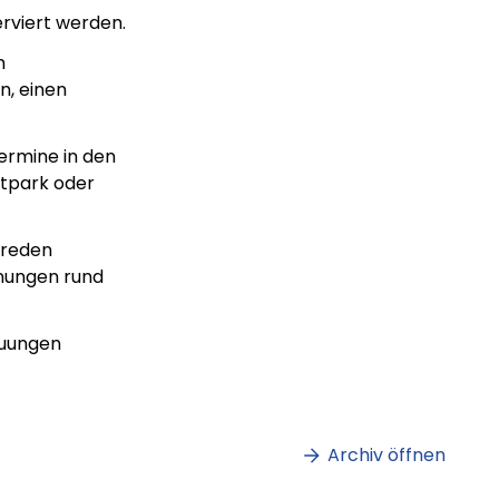
erviert werden.
m
n, einen
ermine in den
tpark oder
Vreden
anungen rund
auungen
m
Lorem ipsum Lorem
et
ipsum dolor sit amet
amet.
Archiv öffnen
ag lesen
XX.XX.XXXX
Beitrag lesen