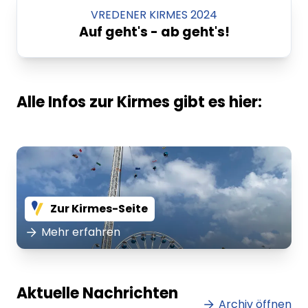
VREDENER KIRMES 2024
Auf geht's - ab geht's!
Alle Infos zur Kirmes gibt es hier:
Zur Kirmes-Seite
Mehr erfahren
Lorem ipsum Lorem ipsum
Lore
Aktuelle Nachrichten
dolor sit amet amet.
Archiv öffnen
dolo