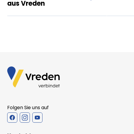
aus Vreden
XX.XX.XXXX
Beitrag lesen
XX.XX
Folgen Sie uns auf