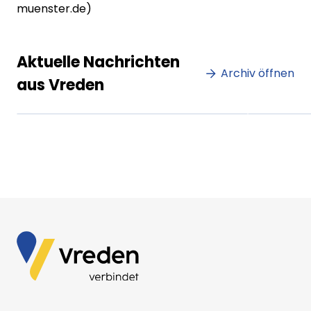
muenster.de)
Lorem ipsum Lorem ipsum
Lore
Aktuelle Nachrichten
dolor sit amet amet.
Archiv öffnen
dolo
aus Vreden
XX.XX.XXXX
Beitrag lesen
XX.XX