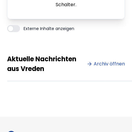
Schalter.
Externe Inhalte anzeigen
Lorem ipsum Lorem ipsum
Lore
Aktuelle Nachrichten
dolor sit amet amet.
Archiv öffnen
dolo
aus Vreden
XX.XX.XXXX
Beitrag lesen
XX.XX