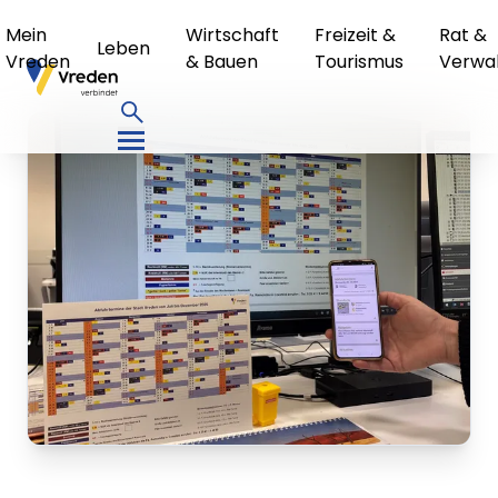
Mein
Wirtschaft
Freizeit &
Rat &
Leben
Vreden
& Bauen
Tourismus
Verwa