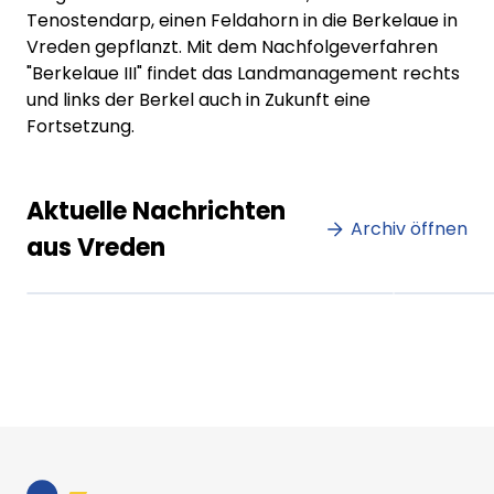
Tenostendarp, einen Feldahorn in die Berkelaue in
Vreden gepflanzt. Mit dem Nachfolgeverfahren
"Berkelaue III" findet das Landmanagement rechts
und links der Berkel auch in Zukunft eine
Fortsetzung.
Lorem ipsum Lorem ipsum
Lore
Aktuelle Nachrichten
dolor sit amet amet.
Archiv öffnen
dolo
aus Vreden
XX.XX.XXXX
Beitrag lesen
XX.XX