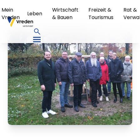
Mein
Wirtschaft
Freizeit &
Rat &
Leben
Vreden
& Bauen
Tourismus
Verwa