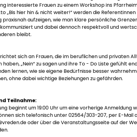
ing interessierte Frauen zu einem Workshop ins Pfarrheim 
 „Bis hier hin & nicht weiter!“ werden die Referentinnen 
 praxisnah aufzeigen, wie man klare persönliche Grenzen 
 kommuniziert und dabei dennoch respektvoll und werts
deren bleibt.
ichtet sich an Frauen, die im beruflichen und privaten Al
 haben, „Nein“ zu sagen und ihre To - Do Liste gefühlt end
den lernen, wie sie eigene Bedürfnisse besser wahrneh
en, ohne dabei wichtige Beziehungen zu gefährden.
nd Teilnahme:
ung beginnt um 19:00 Uhr um eine vorherige Anmeldung w
können sich telefonisch unter 02564/303-207, per E-Mail 
@vreden.de oder über die Veranstaltungsseite auf der We
en.