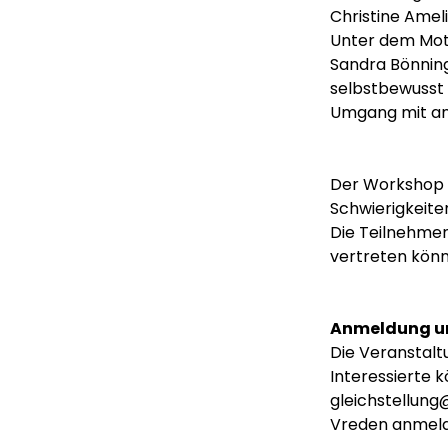
Christine Amel
Unter dem Motto
Sandra Bönning
selbstbewusst
Umgang mit an
Der Workshop r
Schwierigkeiten
Die Teilnehmen
vertreten könn
Anmeldung u
Die Veranstalt
Interessierte 
gleichstellung
Vreden anmeld