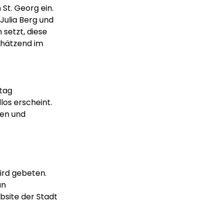
St. Georg ein.
Julia Berg und
setzt, diese
chätzend im
ltag
los erscheint.
men und
ird gebeten.
an
bsite der Stadt