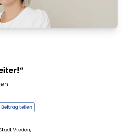
eiter!“
zen
Beitrag teilen
Stadt Vreden,