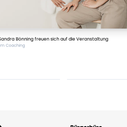
 Sandra Bönning freuen sich auf die Veranstaltung
om Coaching
em ipsum Lorem
Lorem ipsum Lore
um dolor sit amet
ipsum dolor sit am
t.
amet.
X.XXXX
Beitrag lesen
XX.XX.XXXX
Beitr