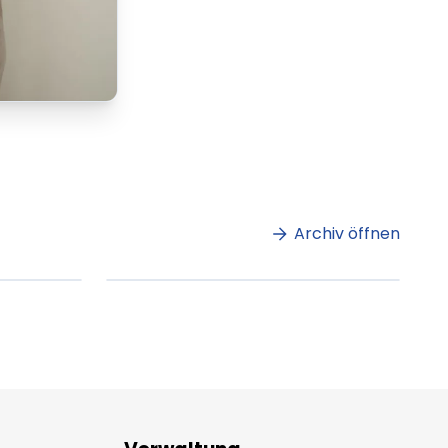
m
Lorem ipsum Lorem
et
ipsum dolor sit amet
amet.
Archiv öffnen
ag lesen
XX.XX.XXXX
Beitrag lesen