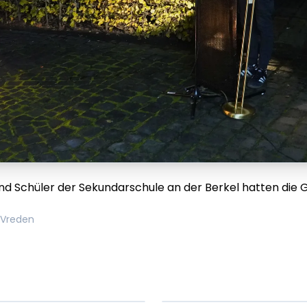
nd Schüler der Sekundarschule an der Berkel hatten die 
 Vreden
em ipsum Lorem
Lorem ipsum Lore
um dolor sit amet
ipsum dolor sit am
t.
amet.
X.XXXX
Beitrag lesen
XX.XX.XXXX
Beitr