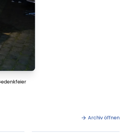
Gedenkfeier
m
Lorem ipsum Lorem
et
ipsum dolor sit amet
amet.
Archiv öffnen
ag lesen
XX.XX.XXXX
Beitrag lesen