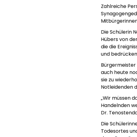
Zahlreiche Pe
Synagogengeden
Mitbürgerinnen
Die Schülerin 
Hübers von der
die die Ereigni
und bedrücken
Bürgermeister 
auch heute noc
sie zu wiederh
Notleidenden d
„Wir müssen da
Handelnden wer
Dr. Tenostendar
Die Schülerinn
Todesortes und