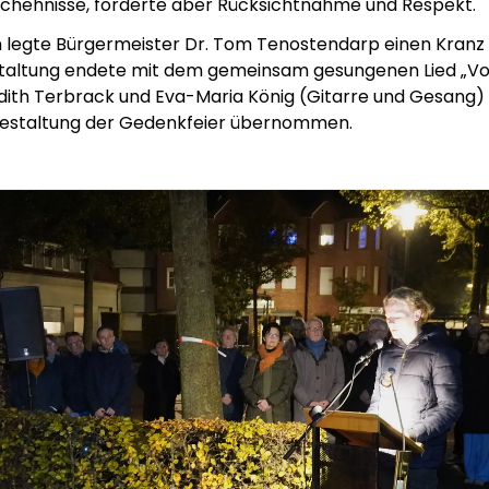
chehnisse, forderte aber Rücksichtnahme und Respekt.
egte Bürgermeister Dr. Tom Tenostendarp einen Kranz n
altung endete mit dem gemeinsam gesungenen Lied „Vo
dith Terbrack und Eva-Maria König (Gitarre und Gesang) 
Gestaltung der Gedenkfeier übernommen.