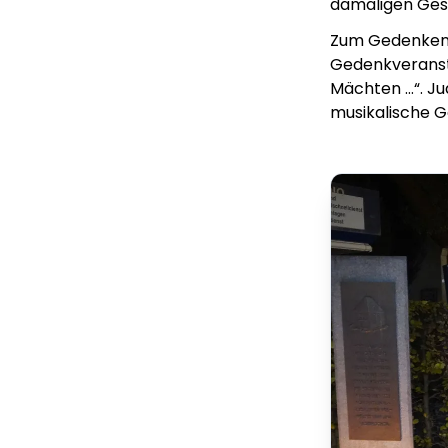
damaligen Ges
Zum Gedenken l
Gedenkveranst
Mächten …“. Ju
musikalische 