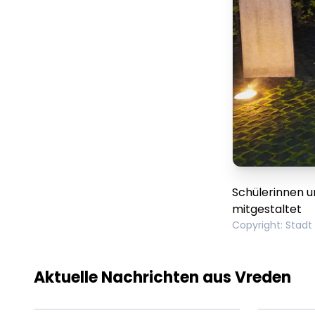
Schülerinnen u
mitgestaltet
Copyright
:
Stadt
Lorem ipsum Lorem
Lor
ipsum dolor sit amet
ips
amet.
ame
Aktuelle Nachrichten aus Vreden
XX.XX.XXXX
Beitrag lesen
XX.X