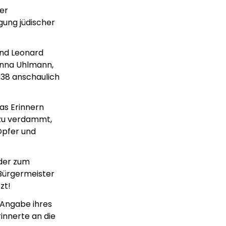
er
gung jüdischer
und Leonard
Anna Uhlmann,
1938 anschaulich
as Erinnern
dazu verdammt,
Opfer und
oder zum
 Bürgermeister
zt!
 Angabe ihres
innerte an die