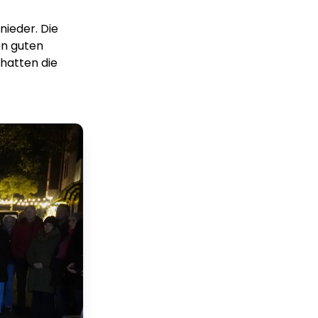
ieder. Die
n guten
hatten die