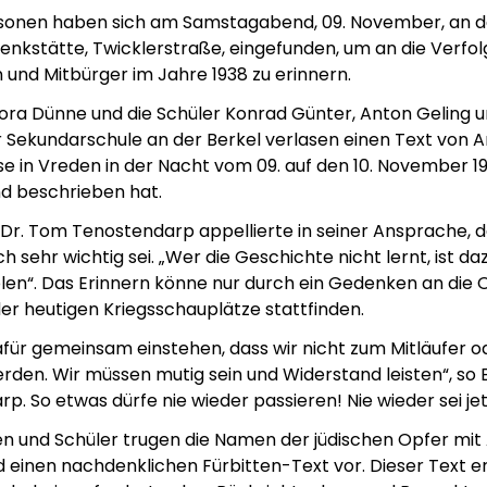
rsonen haben sich am Samstagabend, 09. November, an d
kstätte, Twicklerstraße, eingefunden, um an die Verfol
 und Mitbürger im Jahre 1938 zu erinnern.
Nora Dünne und die Schüler Konrad Günter, Anton Geling 
 Sekundarschule an der Berkel verlasen einen Text von 
sse in Vreden in der Nacht vom 09. auf den 10. November 
d beschrieben hat.
Dr. Tom Tenostendarp appellierte in seiner Ansprache, d
h sehr wichtig sei. „Wer die Geschichte nicht lernt, ist 
olen“. Das Erinnern könne nur durch ein Gedenken an die 
er heutigen Kriegsschauplätze stattfinden.
für gemeinsam einstehen, dass wir nicht zum Mitläufer 
den. Wir müssen mutig sein und Widerstand leisten“, so
p. So etwas dürfe nie wieder passieren! Nie wieder sei jet
en und Schüler trugen die Namen der jüdischen Opfer mit
 einen nachdenklichen Fürbitten-Text vor. Dieser Text er