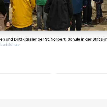
nen und Drittklässler der St. Norbert-Schule in der Stiftski
rbert Schule
em ipsum Lorem
Lorem ipsum Lore
um dolor sit amet
ipsum dolor sit am
t.
amet.
X.XXXX
Beitrag lesen
XX.XX.XXXX
Beitr