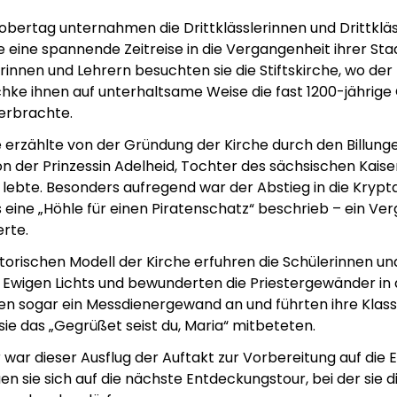
bertag unternahmen die Drittklässlerinnen und Drittkläss
 eine spannende Zeitreise in die Vergangenheit ihrer S
rinnen und Lehrern besuchten sie die Stiftskirche, wo der 
hke ihnen auf unterhaltsame Weise die fast 1200-jährige
erbrachte.
 erzählte von der Gründung der Kirche durch den Billung
 der Prinzessin Adelheid, Tochter des sächsischen Kaisers 
 lebte. Besonders aufregend war der Abstieg in die Krypta,
eine „Höhle für einen Piratenschatz“ beschrieb – ein Verg
erte.
orischen Modell der Kirche erfuhren die Schülerinnen und
Ewigen Lichts und bewunderten die Priestergewänder in de
ten sogar ein Messdienergewand an und führten ihre Klas
sie das „Gegrüßet seist du, Maria“ mitbeteten.
r war dieser Ausflug der Auftakt zur Vorbereitung auf di
n sie sich auf die nächste Entdeckungstour, bei der sie d