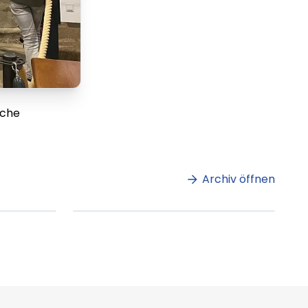
rche
m
Lorem ipsum Lorem
et
ipsum dolor sit amet
amet.
Archiv öffnen
ag lesen
XX.XX.XXXX
Beitrag lesen