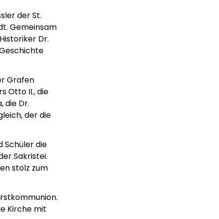
ler der St.
tadt. Gemeinsam
Historiker Dr.
 Geschichte
er Grafen
Otto II., die
 die Dr.
leich, der die
 Schüler die
r Sakristei.
sen stolz zum
e Erstkommunion.
ie Kirche mit