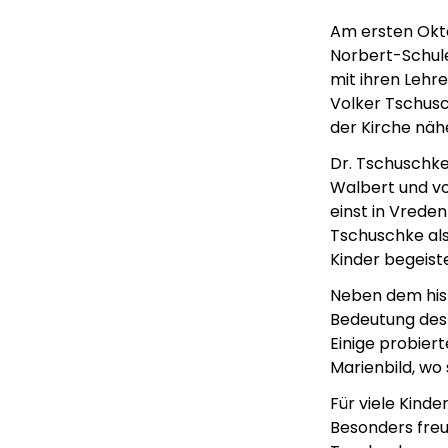
Am ersten Okto
Norbert-Schule
mit ihren Lehre
Volker Tschusc
der Kirche näh
Dr. Tschuschke
Walbert und von
einst in Vreden
Tschuschke als 
Kinder begeist
Neben dem hist
Bedeutung des 
Einige probier
Marienbild, wo 
Für viele Kinde
Besonders freue