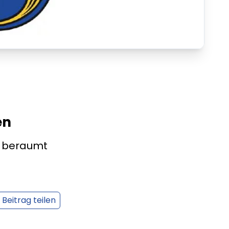
en
e beraumt
Beitrag teilen