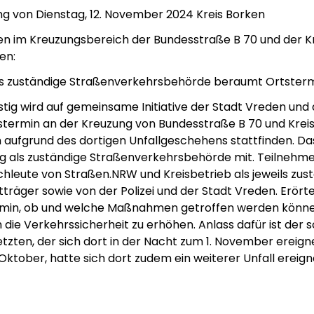
ng von Dienstag, 12. November 2024 Kreis Borken
n im Kreuzungsbereich der Bundesstraße B 70 und der Kr
en:
als zuständige Straßenverkehrsbehörde beraumt Ortster
stig wird auf gemeinsame Initiative der Stadt Vreden und 
stermin an der Kreuzung von Bundesstraße B 70 und Kreis
aufgrund des dortigen Unfallgeschehens stattfinden. Das t
ng als zuständige Straßenverkehrsbehörde mit. Teilnehm
hleute von Straßen.NRW und Kreisbetrieb als jeweils zus
träger sowie von der Polizei und der Stadt Vreden. Erörte
rmin, ob und welche Maßnahmen getroffen werden könne
 die Verkehrssicherheit zu erhöhen. Anlass dafür ist der 
tzten, der sich dort in der Nacht zum 1. November ereigne
Oktober, hatte sich dort zudem ein weiterer Unfall ereign
em ipsum Lorem
Lorem ipsum Lore
um dolor sit amet
ipsum dolor sit am
t.
amet.