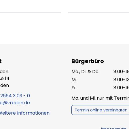
X.XXXX
Beitrag lesen
XX.XX.XXXX
Beitr
t
Bürgerbüro
eden
Mo., Di. & Do.
8.00-1
e 14
Mi.
8.00-1
eden
Fr.
8.00-1
2564 3 03 - 0
Mo. und Mi. nur mit Term
fo@vreden.de
Termin online vereinbaren
Weitere Informationen