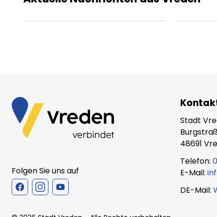
XX.XX.XXXX
Beitrag lesen
XX.X
Kontak
Stadt Vr
Burgstraß
48691 Vr
Telefon:
0
Folgen Sie uns auf
E-Mail:
in
DE-Mail: