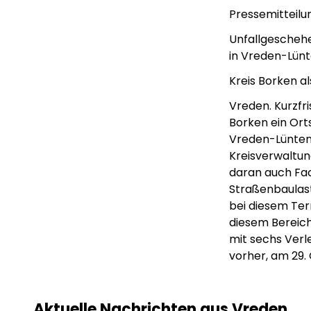
Pressemitteilu
Unfallgeschehe
in Vreden-Lünt
Kreis Borken 
Vreden. Kurzfri
Borken ein Ort
Vreden-Lünten 
Kreisverwaltu
daran auch Fac
Straßenbaulast
bei diesem Te
diesem Bereich
mit sechs Verle
vorher, am 29. 
Lorem ipsum Lorem
Lor
ipsum dolor sit amet
ips
amet.
ame
Aktuelle Nachrichten aus Vreden