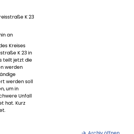
eisstraße K 23
min an
des Kreises
straße K 23 in
eilt jetzt die
en werden
tändige
rt werden soll
n, um in
schwere Unfall
t hat. Kurz
et.
m
Lorem ipsum Lorem
et
ipsum dolor sit amet
amet.
Archiv öffnen