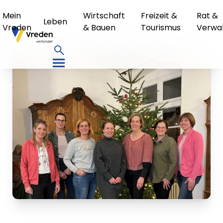
Mein
Wirtschaft
Freizeit &
Rat &
Leben
Vreden
& Bauen
Tourismus
Verwa