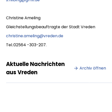
Christine Ameling
Gleichstellungsbeauftragte der Stadt Vreden
christine.ameling@vreden.de
Tel.:02564 -303-207.
Lorem ipsum Lorem ipsum
Lore
Aktuelle Nachrichten
dolor sit amet amet.
Archiv öffnen
dolo
aus Vreden
XX.XX.XXXX
Beitrag lesen
XX.XX