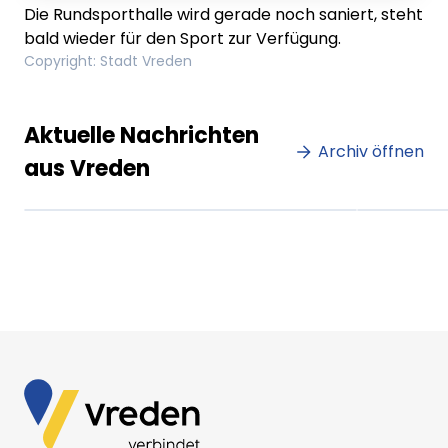
Die Rundsporthalle wird gerade noch saniert, steht
bald wieder für den Sport zur Verfügung.
Copyright
:
Stadt Vreden
Lorem ipsum Lorem ipsum
Lore
Aktuelle Nachrichten
dolor sit amet amet.
Archiv öffnen
dolo
aus Vreden
XX.XX.XXXX
Beitrag lesen
XX.XX