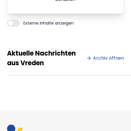
Externe Inhalte anzeigen
Lorem ipsum Lorem ipsum
Lore
Aktuelle Nachrichten
dolor sit amet amet.
Archiv öffnen
dolo
aus Vreden
XX.XX.XXXX
Beitrag lesen
XX.XX