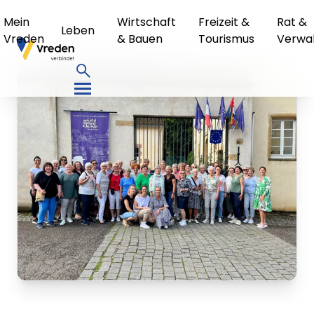
Mein
Wirtschaft
Freizeit &
Rat &
Leben
Vreden
& Bauen
Tourismus
Verwa