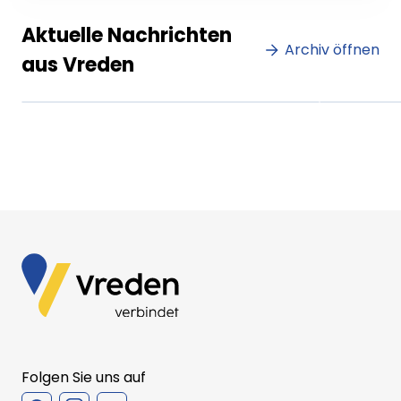
Lorem ipsum Lorem ipsum
Lore
Aktuelle Nachrichten
dolor sit amet amet.
Archiv öffnen
dolo
aus Vreden
XX.XX.XXXX
Beitrag lesen
XX.XX
Folgen Sie uns auf