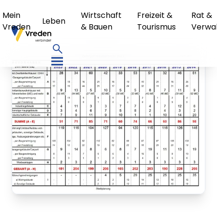
Mein
Wirtschaft
Freizeit &
Rat &
Leben
Vreden
& Bauen
Tourismus
Verwa